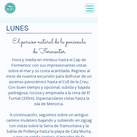
LUNES
El paraíso natural de la península
de Formentor
Hora y media en minibus hasta el Cap de
Formentor con sus impresionantes vistas
sobre el mar y su costa acantilada. Regreso al
inicio de nuestra excursión para disfrutar de un
ascenso panorámico hasta el Coll de la Creu.
Con buen tiempo y opcional, subida y bajada
pedregosa, rocosa y empinada a la cima de El
Fumat (335m). Espectaculares vistas hasta la
isla de Menorca.
A continuación, seguimos sobre un antiguo
camino muletero bajando y subiendo en zigzag
con vistas sobre la Serra de Tramuntana y la
bahía de Pollença hasta la playa de Cala Murta,
y por un senda costera al mirador de Es